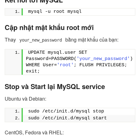
mysql -u root mysql
Cập nhật mật khẩu root mới
Thay
bằng mật khẩu của bạn:
your_new_password
UPDATE mysql.user SET 
Password=PASSWORD(
'your_new_password'
) 
WHERE User=
'root'
; FLUSH PRIVILEGES; 
exit;
Stop và Start lại MySQL service
Ubuntu và Debian:
sudo /etc/init.d/mysql stop 
sudo /etc/init.d/mysql start
CentOS, Fedora và RHEL: