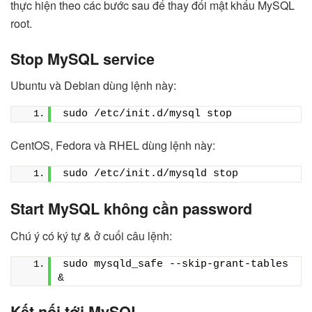
thực hiện theo các bước sau để thay đổi mật khẩu MySQL
root.
Stop MySQL service
Ubuntu và Debian dùng lệnh này:
sudo /etc/init.d/mysql stop
CentOS, Fedora và RHEL dùng lệnh này:
sudo /etc/init.d/mysqld stop
Start MySQL không cần password
Chú ý có ký tự & ở cuối câu lệnh:
sudo mysqld_safe --skip-grant-tables 
&
Kết nối tới MySQL