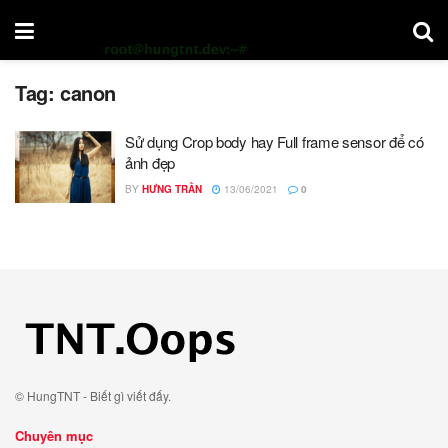
Tag:
canon
Sử dụng Crop body hay Full frame sensor để có
ảnh đẹp
BY
HƯNG TRẦN
13/06/2021
0
© HungTNT - Biết gì viết đấy.
Chuyên mục